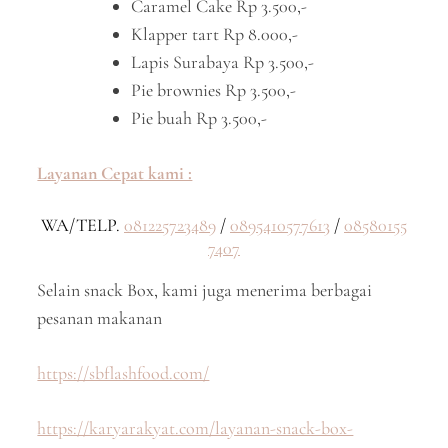
Caramel Cake Rp 3.500,-
Klapper tart Rp 8.000,-
Lapis Surabaya Rp 3.500,-
Pie brownies Rp 3.500,-
Pie buah Rp 3.500,-
Layanan Cepat kami :
WA/TELP.
081225723489
/
0895410577613
/
08580155
7407
Selain snack Box, kami juga menerima berbagai
pesanan makanan
https://sbflashfood.com/
https://karyarakyat.com/layanan-snack-box-