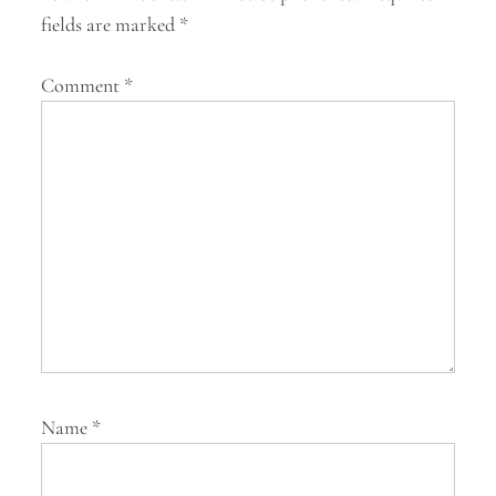
g
fields are marked
*
a
Comment
*
t
i
o
n
Name
*