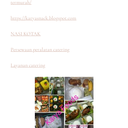
termurah/
https://karyasnack.blogspot.com
NASI KOTAK
Persewaan peralatan catering
Layanan catering