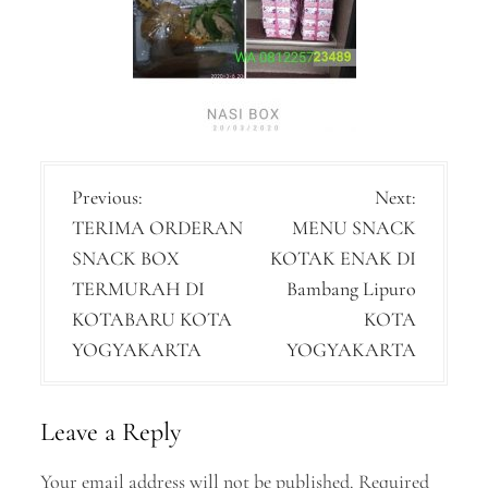
P
Previous:
Next:
TERIMA ORDERAN
MENU SNACK
o
SNACK BOX
KOTAK ENAK DI
s
TERMURAH DI
Bambang Lipuro
t
KOTABARU KOTA
KOTA
n
YOGYAKARTA
YOGYAKARTA
a
v
Leave a Reply
i
Your email address will not be published.
Required