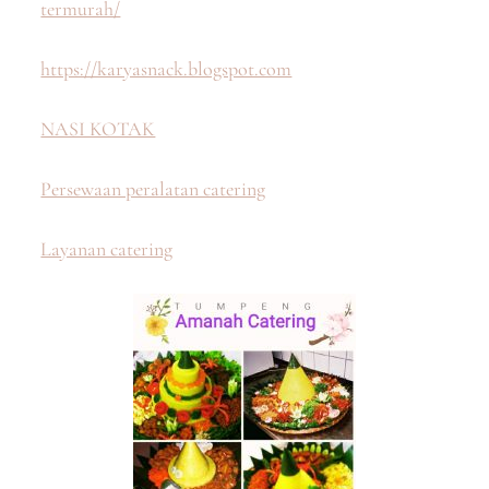
termurah/
https://karyasnack.blogspot.com
NASI KOTAK
Persewaan peralatan catering
Layanan catering