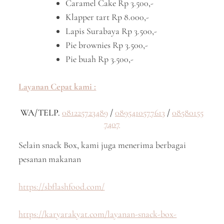
Caramel Cake Rp 3.500,-
Klapper tart Rp 8.000,-
Lapis Surabaya Rp 3.500,-
Pie brownies Rp 3.500,-
Pie buah Rp 3.500,-
Layanan Cepat kami :
WA/TELP.
081225723489
/
0895410577613
/
08580155
7407
Selain snack Box, kami juga menerima berbagai
pesanan makanan
https://sbflashfood.com/
https://karyarakyat.com/layanan-snack-box-