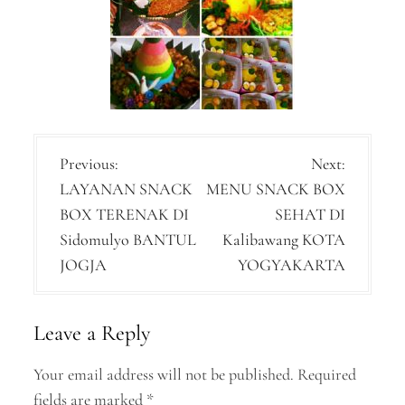
P
Previous:
Next:
LAYANAN SNACK
MENU SNACK BOX
o
BOX TERENAK DI
SEHAT DI
s
Sidomulyo BANTUL
Kalibawang KOTA
t
JOGJA
YOGYAKARTA
n
a
Leave a Reply
v
Your email address will not be published.
Required
i
fields are marked
*