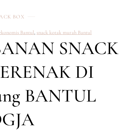
ACK BOX
 ekonomis Bantul
,
snack kotak murah Bantul
SANAN SNACK
ERENAK DI
ung BANTUL
OGJA