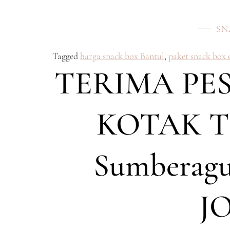
SN
Tagged
harga snack box Bantul
,
paket snack box
TERIMA PE
KOTAK T
Sumberag
J