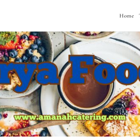
Home
 MENU SEHAT, CATERING PERNIKAHAN, JASA AQIQA
MURAH, SNACK TAJIL RAMADHAN, NASI BOX RAMA