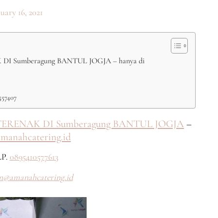
uary 16, 2021
 Sumberagung BANTUL JOGJA – hanya di
557407
RENAK DI Sumberagung BANTUL JOGJA
–
amanahcatering.id
P.
0895410577613
n@amanahcatering.id