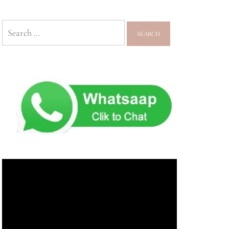
Search
for: