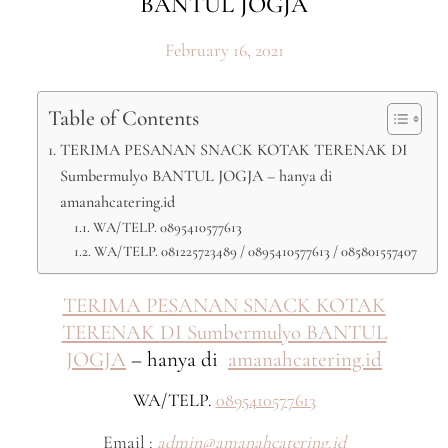
BANTUL JOGJA
February 16, 2021
Table of Contents
TERIMA PESANAN SNACK KOTAK TERENAK DI
Sumbermulyo BANTUL JOGJA – hanya di
amanahcatering.id
WA/TELP. 0895410577613
WA/TELP. 081225723489 / 0895410577613 / 085801557407
TERIMA PESANAN SNACK KOTAK
TERENAK DI Sumbermulyo BANTUL
JOGJA
– hanya di
amanahcatering.id
WA/TELP.
0895410577613
Email :
admin@amanahcatering.id