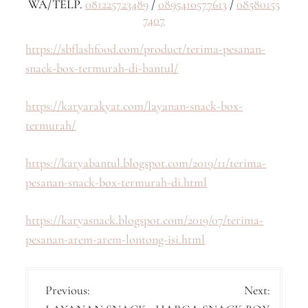
WA/TELP.
081225723489
/
0895410577613
/
08580155
7407
https://sbflashfood.com/product/terima-pesanan-
snack-box-termurah-di-bantul/
https://karyarakyat.com/layanan-snack-box-
termurah/
https://karyabantul.blogspot.com/2019/11/terima-
pesanan-snack-box-termurah-di.html
https://karyasnack.blogspot.com/2019/07/terima-
pesanan-arem-arem-lontong-isi.html
P
Previous:
Next: