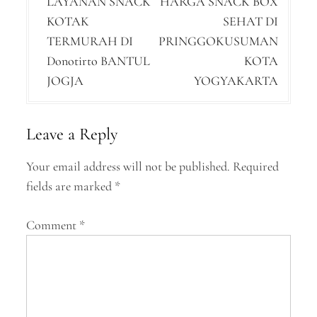
LAYANAN SNACK
HARGA SNACK BOX
o
KOTAK
SEHAT DI
s
TERMURAH DI
PRINGGOKUSUMAN
t
Donotirto BANTUL
KOTA
n
JOGJA
YOGYAKARTA
a
v
Leave a Reply
i
Your email address will not be published.
Required
g
fields are marked
*
a
Comment
*
t
i
o
n