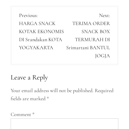
P
Previous:
Next:
HARGA SNACK
TERIMA ORDER
o
KOTAK EKONOMIS
SNACK BOX
s
DI Srandakan KOTA
TERMURAH DI
t
YOGYAKARTA
Srimartani BANTUL
n
JOGJA
a
v
Leave a Reply
i
Your email address will not be published.
Required
g
fields are marked
*
a
Comment
*
t
i