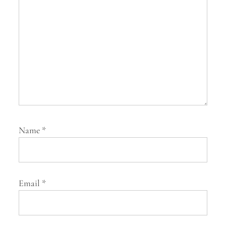
o
n
Name
*
Email
*