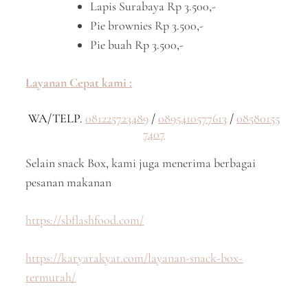
Lapis Surabaya Rp 3.500,-
Pie brownies Rp 3.500,-
Pie buah Rp 3.500,-
Layanan Cepat kami :
WA/TELP.
081225723489
/
0895410577613
/
08580155
7407
Selain snack Box, kami juga menerima berbagai
pesanan makanan
https://sbflashfood.com/
https://karyarakyat.com/layanan-snack-box-
termurah/