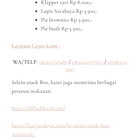
Klapper tart Rp 8.000,-
Lapis Surabaya Rp 3.500,-
Pie brownies Rp 3.500,-
Pie buah Rp 3.500,-
Layanan Cepat kami :
WA/TELP.
081225723489
/
0895410577613
/
08580155
7407
Selain snack Box, kami juga menerima berbagai
pesanan makanan
https://sbflashfood.com/
https://karyarakyat.com/layanan-snack-box-
termurah/