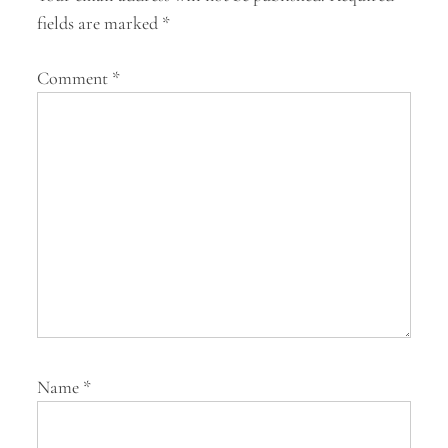
a
fields are marked
*
t
Comment
*
i
o
n
Name
*