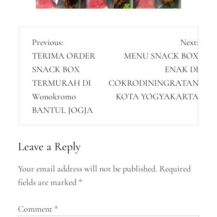
P
Previous:
Next:
TERIMA ORDER
MENU SNACK BOX
o
SNACK BOX
ENAK DI
s
TERMURAH DI
COKRODININGRATAN
t
Wonokromo
KOTA YOGYAKARTA
n
BANTUL JOGJA
a
v
Leave a Reply
i
Your email address will not be published.
Required
g
fields are marked
*
a
Comment
*
t