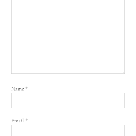
i
o
n
Name
*
Email
*