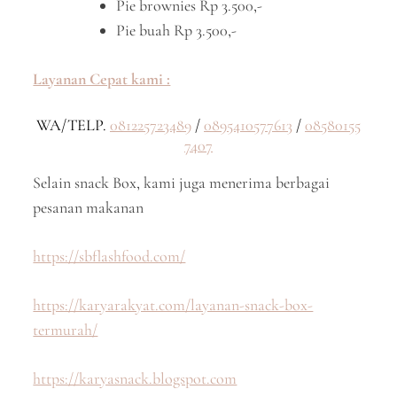
Pie brownies Rp 3.500,-
Pie buah Rp 3.500,-
Layanan Cepat kami :
WA/TELP.
081225723489
/
0895410577613
/
08580155
7407
Selain snack Box, kami juga menerima berbagai
pesanan makanan
https://sbflashfood.com/
https://karyarakyat.com/layanan-snack-box-
termurah/
https://karyasnack.blogspot.com