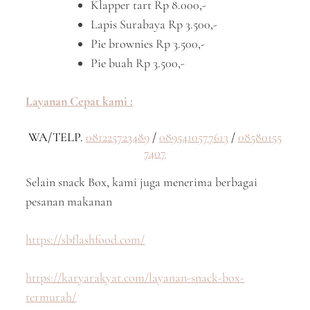
Klapper tart Rp 8.000,-
Lapis Surabaya Rp 3.500,-
Pie brownies Rp 3.500,-
Pie buah Rp 3.500,-
Layanan Cepat kami :
WA/TELP.
081225723489
/
0895410577613
/
08580155
7407
Selain snack Box, kami juga menerima berbagai
pesanan makanan
https://sbflashfood.com/
https://karyarakyat.com/layanan-snack-box-
termurah/