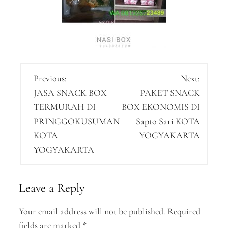
P
Previous:
Next:
JASA SNACK BOX
PAKET SNACK
o
TERMURAH DI
BOX EKONOMIS DI
s
PRINGGOKUSUMAN
Sapto Sari KOTA
t
KOTA
YOGYAKARTA
n
YOGYAKARTA
a
v
Leave a Reply
i
Your email address will not be published.
Required
g
fields are marked
*