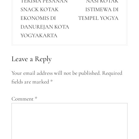
TERIMA PESANAN
NASI KOTAK
o
SNACK KOTAK
ISTIMEWA DI
s
EKONOMIS DI
TEMPEL YOGYA
t
DANUREJAN KOTA
n
YOGYAKARTA
a
v
Leave a Reply
i
Your email address will not be published.
Required
g
fields are marked
*
a
Comment
*
t
i
o
n