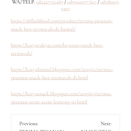
WA/TELP.
081225723489
/
0895410577613
/
08580155
7407
https://sbflashfood.com/product/terima-pesanan-
snack-box-termurah-di-bantul/
https://karyarakyat.com/layanan-snack-box-
termurah/
https://karyabantul.blogspot.com/2019/11/terima-
pesanan-snack-box-termurah-di.html
https://karyasnack.blogspot.com/2019/07/terima-
pesanan-arem-arem-lontong-isi.html
P
Previous:
Next: