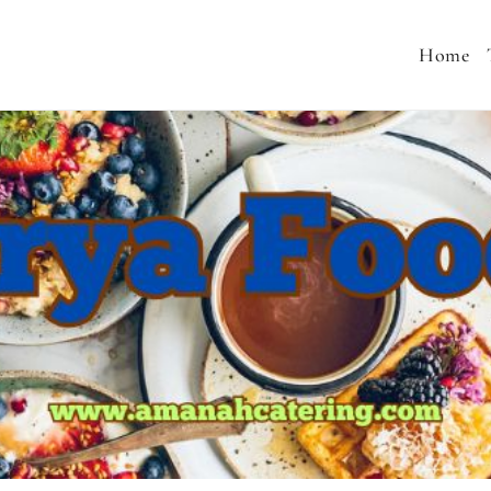
Home
 MENU SEHAT, CATERING PERNIKAHAN, JASA AQIQA
MURAH, SNACK TAJIL RAMADHAN, NASI BOX RAMA