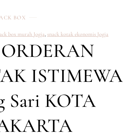
ACK BOX
nack box murah Jogja
,
snack kotak ekonomis Jogja
 ORDERAN
AK ISTIMEWA
g Sari KOTA
AKARTA