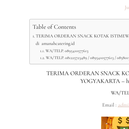
Ju
Table of Contents
TERIMA ORDERAN SNACK KOTAK ISTIMEWA D
di amanahcatering.id
WA/TELP. 0895410577613
WA/TELP. 081225723489 / 0895410577613 / 085801
TERIMA ORDERAN SNACK KOTA
YOGYAKARTA – h
WA/TEL
Email :
admi