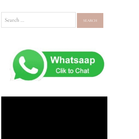
Search
for: