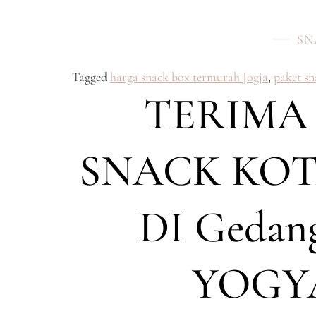
SN
Tagged
harga snack box termurah Jogja
,
paket s
TERIMA
SNACK KOT
DI Gedan
YOGY