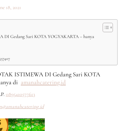
ne 18, 2021
I Gedang Sari KOTA YOGYAKARTA – hanya
557407
K ISTIMEWA DI Gedang Sari KOTA
anya di
amanahcatering.id
P.
0895410577613
n@amanahcatering.id