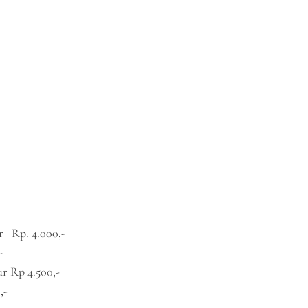
r Rp. 4.000,-
-
r Rp 4.500,-
,-