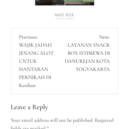
P
Previous:
Next:
WAJIK JADAH
LAYANAN SNACK
o
JENANG ALOT
BOX ISTIMEWA DI
s
UNTUK
DANUREJAN KOTA
t
HANTARAN
YOGYAKARTA
n
PERNIKAH DI
Kasihan
a
v
Leave a Reply
i
g
Your email address will not be published.
Required
a
fields are marked
*