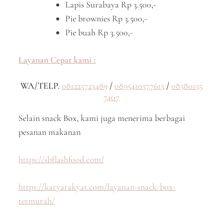
Lapis Surabaya Rp 3.500,-
Pie brownies Rp 3.500,-
Pie buah Rp 3.500,-
Layanan Cepat kami :
WA/TELP.
081225723489
/
0895410577613
/
08580155
7407
Selain snack Box, kami juga menerima berbagai
pesanan makanan
https://sbflashfood.com/
https://karyarakyat.com/layanan-snack-box-
termurah/