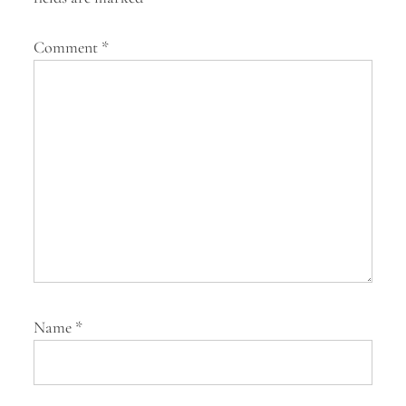
t
Comment
*
i
o
n
Name
*