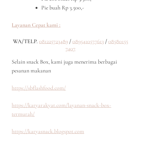
Pie buah Rp 3.500,-
Layanan Cepat kami :
WA/TELP.
081225723489
/
0895410577613
/
08580155
7407
Selain snack Box, kami juga menerima berbagai
pesanan makanan
https://sbflashfood.com/
https://karyarakyat.com/layanan-snack-box-
termurah/
https://karyasnack.blogspot.com