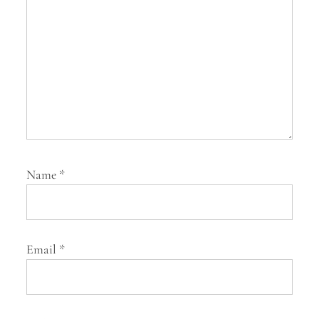
n
Name
*
Email
*