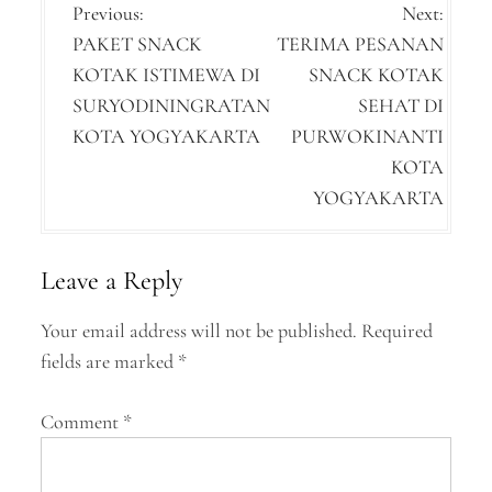
P
Previous:
Next:
PAKET SNACK
TERIMA PESANAN
o
KOTAK ISTIMEWA DI
SNACK KOTAK
s
SURYODININGRATAN
SEHAT DI
t
KOTA YOGYAKARTA
PURWOKINANTI
n
KOTA
YOGYAKARTA
a
v
Leave a Reply
i
g
Your email address will not be published.
Required
a
fields are marked
*
t
Comment
*
i
o