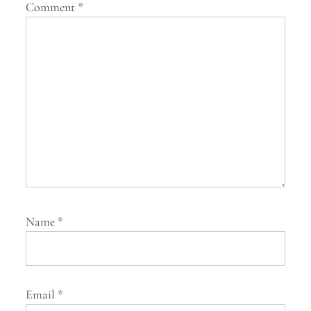
Comment
*
t
i
o
n
Name
*
Email
*