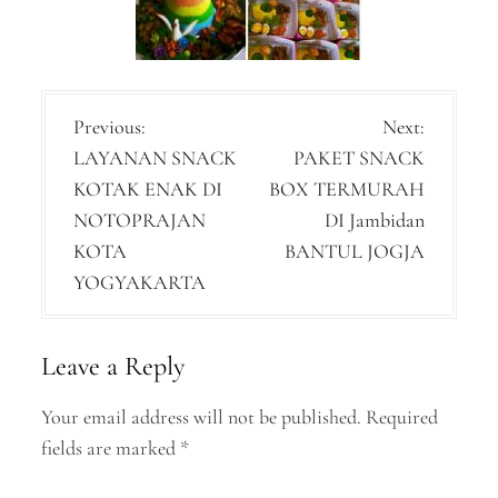
P
Previous:
Next:
LAYANAN SNACK
PAKET SNACK
o
KOTAK ENAK DI
BOX TERMURAH
s
NOTOPRAJAN
DI Jambidan
t
KOTA
BANTUL JOGJA
n
YOGYAKARTA
a
v
Leave a Reply
i
Your email address will not be published.
Required
g
fields are marked
*
a