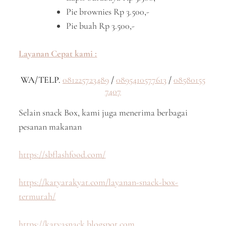
Pie brownies Rp 3.500,-
Pie buah Rp 3.500,-
Layanan Cepat kami :
WA/TELP.
081225723489
/
0895410577613
/
08580155
7407
Selain snack Box, kami juga menerima berbagai
pesanan makanan
https://sbflashfood.com/
https://karyarakyat.com/layanan-snack-box-
termurah/
https://karyasnack.blogspot.com